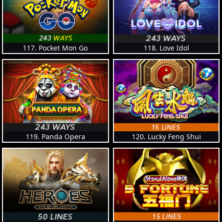
117. Pocket Mon Go
118. Love Idol
119. Panda Opera
120. Lucky Feng Shui