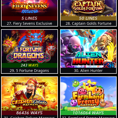
27. Fiery Sevens Exclusive
28. Captain Golds Fortune
29. 5 Fortune Dragons
30. Alien Hunter
31. Caishen Deluxe Maxways
32. Farmland Frenzy Maxways