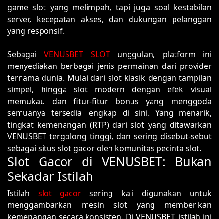
game slot yang melimpah, tapi juga soal kestabilan
server, kecepatan akses, dan dukungan pelanggan
yang responsif.
Sebagai
VENUSBET SLOT
unggulan, platform ini
menyediakan berbagai jenis permainan dari provider
ternama dunia. Mulai dari slot klasik dengan tampilan
simpel, hingga slot modern dengan efek visual
memukau dan fitur-fitur bonus yang menggoda
semuanya tersedia lengkap di sini. Yang menarik,
tingkat kemenangan (RTP) dari slot yang ditawarkan
VENUSBET tergolong tinggi, dan sering disebut-sebut
sebagai situs slot gacor oleh komunitas pecinta slot.
Slot Gacor di VENUSBET: Bukan
Sekadar Istilah
Istilah
slot gacor
sering kali digunakan untuk
menggambarkan mesin slot yang memberikan
kemenangan secara konsisten. Di VENUSBET, istilah ini