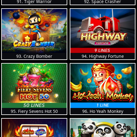
91. Tiger Warrior
92. Space Crasher
93. Crazy Bomber
94. Highway Fortune
95. Fiery Sevens Hot 50
96. Ho Yeah Monkey