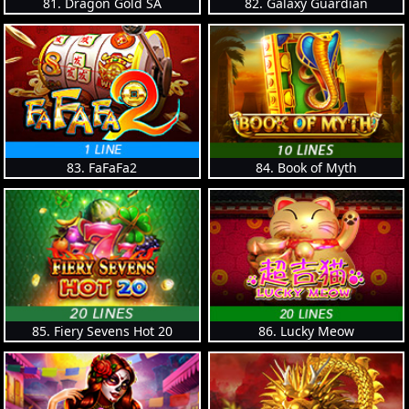
81. Dragon Gold SA
82. Galaxy Guardian
83. FaFaFa2
84. Book of Myth
85. Fiery Sevens Hot 20
86. Lucky Meow