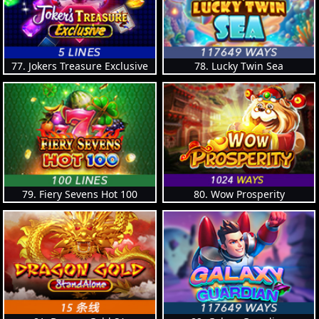
77. Jokers Treasure Exclusive
78. Lucky Twin Sea
79. Fiery Sevens Hot 100
80. Wow Prosperity