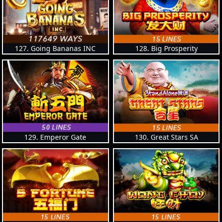
127. Going Bananas INC
128. Big Prosperity
129. Emperor Gate
130. Great Stars SA