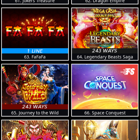
61. Jokers Treasure
62. Dragon Empire
63. FaFaFa
64. Legendary Beasts Saga
65. Journey to the Wild
66. Space Conquest