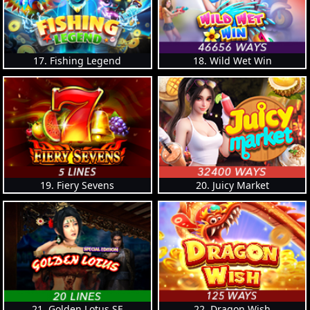
17. Fishing Legend
18. Wild Wet Win
19. Fiery Sevens
20. Juicy Market
21. Golden Lotus SE
22. Dragon Wish