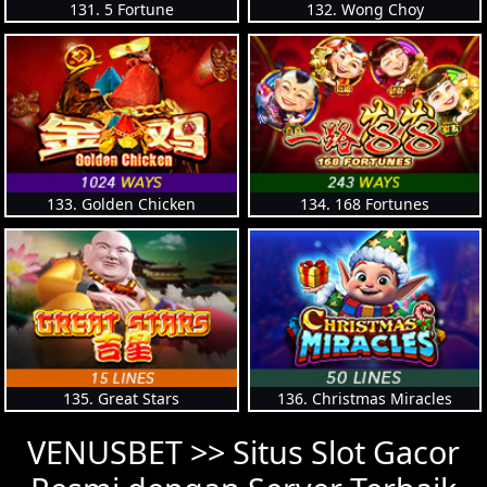
131. 5 Fortune
132. Wong Choy
133. Golden Chicken
134. 168 Fortunes
135. Great Stars
136. Christmas Miracles
VENUSBET >> Situs Slot Gacor