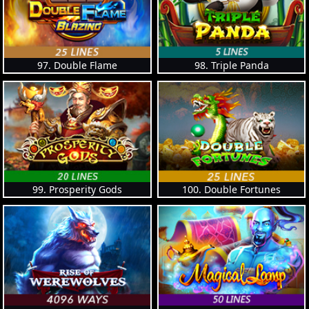
97. Double Flame
98. Triple Panda
99. Prosperity Gods
100. Double Fortunes