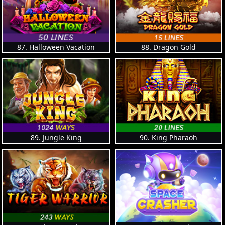
87. Halloween Vacation
88. Dragon Gold
89. Jungle King
90. King Pharaoh