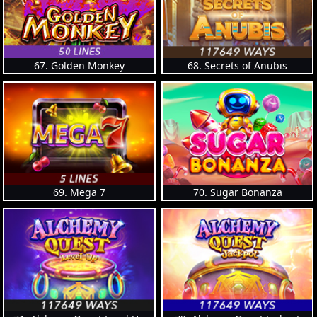
67. Golden Monkey
68. Secrets of Anubis
69. Mega 7
70. Sugar Bonanza