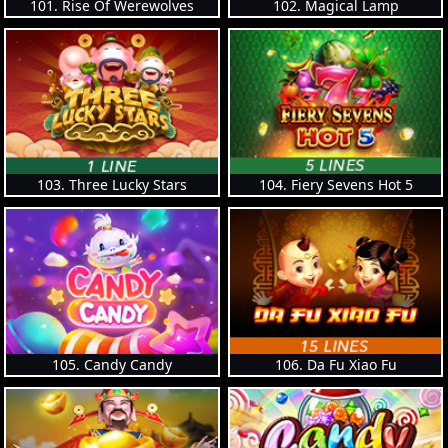
101. Rise Of Werewolves
102. Magical Lamp
103. Three Lucky Stars
104. Fiery Sevens Hot 5
105. Candy Candy
106. Da Fu Xiao Fu