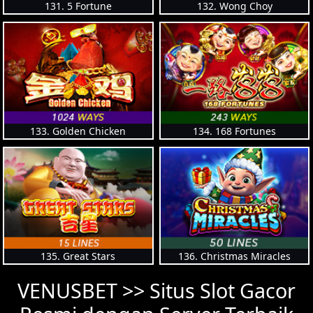
131. 5 Fortune
132. Wong Choy
133. Golden Chicken
134. 168 Fortunes
135. Great Stars
136. Christmas Miracles
VENUSBET >> Situs Slot Gacor