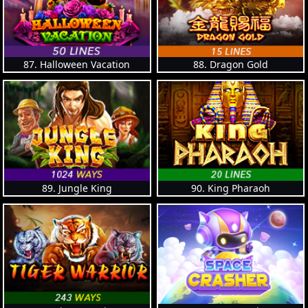
87. Halloween Vacation
88. Dragon Gold
89. Jungle King
90. King Pharaoh