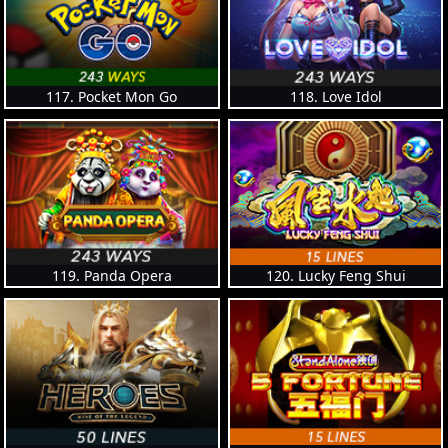
117. Pocket Mon Go
118. Love Idol
119. Panda Opera
120. Lucky Feng Shui