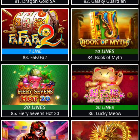
81. Dragon Gold SA
82. Galaxy Guardian
83. FaFaFa2
84. Book of Myth
85. Fiery Sevens Hot 20
86. Lucky Meow