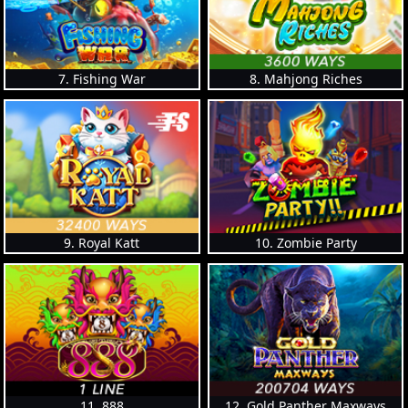
7. Fishing War
8. Mahjong Riches
9. Royal Katt
10. Zombie Party
11. 888
12. Gold Panther Maxways