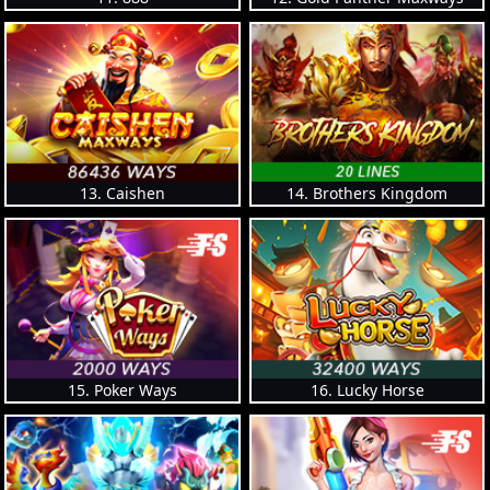
13. Caishen
14. Brothers Kingdom
15. Poker Ways
16. Lucky Horse