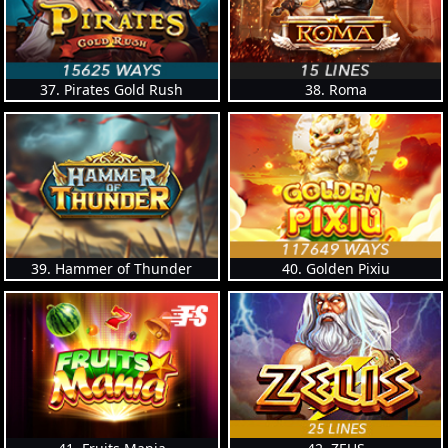
37. Pirates Gold Rush
38. Roma
39. Hammer of Thunder
40. Golden Pixiu