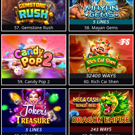
57. Gemstone Rush
58. Mayan Gems
59. Candy Pop 2
60. Rich Cai Shen