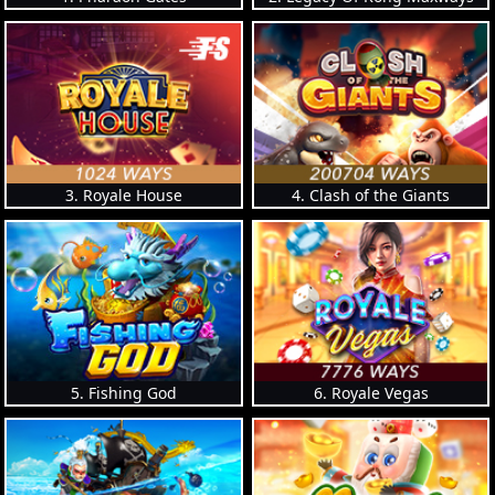
3. Royale House
4. Clash of the Giants
5. Fishing God
6. Royale Vegas